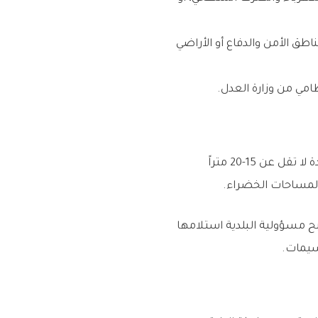
طق الأمن والدفاع أو الأراضي
مي من وزارة العدل.
تُعتبر البنية التحتية من أهم المتطلبات في عملية التقسيم. يجب توفير شوارع بعروض محددة (عادة لا تقل عن 15-20 متراً
والمساحات الخضراء.
ح مسؤولية البلدية استلامها
قسيمات.