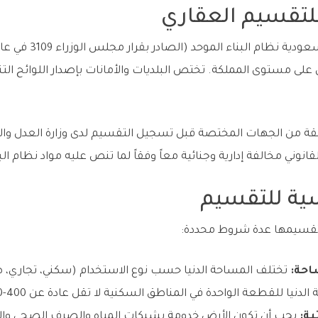
للتقسيم العقاري
ي على مستوى المملكة. تختص البلديات والأمانات بإصدار اللوائح التن
 من الجهات المختصة قبل تسجيل التقسيم لدى وزارة العدل والم
قانوني مخالفة إدارية وجنائية معاً وفقاً لما تنص عليه مواد نظام الب
ية للتقسيم
 تقسيمها عدة شروط محددة:
احة:
تختلف المساحة الدنيا حسب نوع الاستخدام (سكني، تجاري،
نيا للقطعة الواحدة في المناطق السكنية لا تقل عادة عن 400-500 متر مربع.
ية:
يجب أن تكون الأرض خدومة بشبكات المياه والصرف الصحي وال