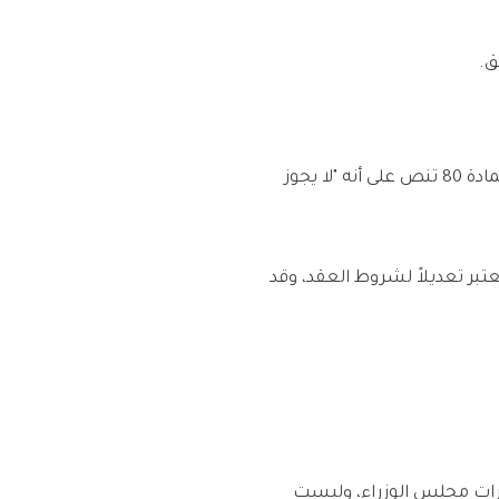
ق.
صاحب العمل لا يستطيع إلغاء بدل السكن والمواصلات بدون سبب قانوني وفقاً لنظام العمل. المادة 80 تنص على أنه "لا يجوز
ُعتبر تعديلاً لشروط العقد، وقد
ارات مجلس الوزراء، وليست