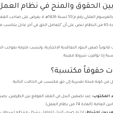
ي بين الحقوق والمنح في نظام العمل
نظام العمل السعودي الصادر بالمرسوم الملكي رقم م/51 لسنة 1426
مواصلات كحد أدنى إلزامي. المادة 65 من النظام تنص على أن "للعامل الحق في أجر عاد
قانونياً ضمن البنود التعاقدية الاختيارية، وليست ملزمة بموجب الق
سبة إذا توافرت شروط معينة.
ت حقوقاً مكتسبة؟
 من كونه منحة تقديرية إلى حق مكتسب في الحالات التالية:
د المكتوب:
عند تضمين البدل في العقد الموقع بين الطرفين، يصبح ال
 (المادة 74 من نظام العمل).
 دون احتياط:
إذا تم صرف البدل للعامل بشكل منتظم لسنوات دو