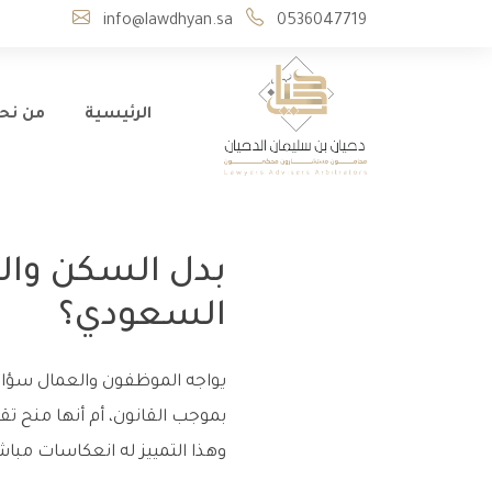
info@lawdhyan.sa
0536047719
الرئيسية
من نح
بدل السكن وال
السعودي؟
يواجه الموظفون والعمال سؤال
بموجب القانون، أم أنها منح تق
وهذا التمييز له انعكاسات مبا