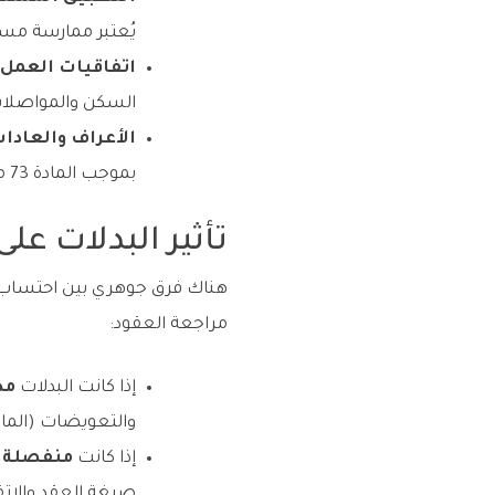
يُعتبر ممارسة مستق
اتفاقيات العمل 
السكن والمواصلات
الأعراف والعادات
بموجب المادة 73 من نظام العمل.
تأثير البدلات عل
هناك فرق جوهري بين احتساب ا
مراجعة العقود:
إذا كانت البدلات
مد
والتعويضات (المادة 88 من نظام الع
إذا كانت
منفصلة ع
صيغة العقد والاتف