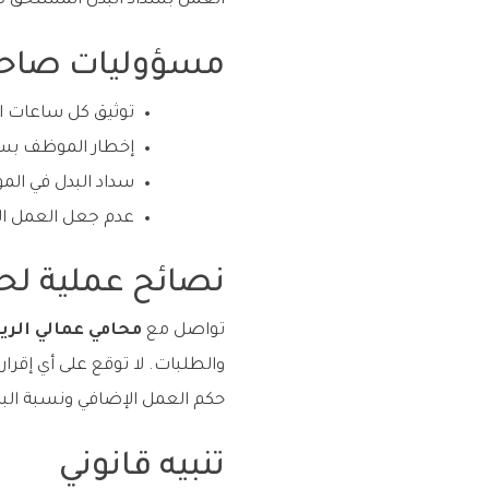
العمل بسداد البدل المستحق مع فوائد التأخير بنسبة 5% 
مسؤوليات صاح
توثيق كل ساعات ا
إخطار الموظف بساع
سداد البدل في المو
عدم جعل العمل الإ
نصائح عملية لح
تواصل مع
محامي عمالي الر
والطلبات. لا توقع على أي إقرار
حكم العمل الإضافي ونسبة البد
تنبيه قانوني