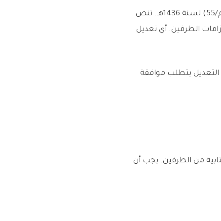
تخضع العقود الحكومية لنظام المنافسات والمشتريات الحكومية الصادر بالمرسوم الملكي رقم (م/55) لسنة 1436هـ. تنص
تزامات الطرفين. أي تعديل
 التعديل يتطلب موافقة
لعقد بموافقة كتابية من الطرفين. يجب أن