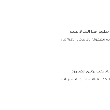
بيق هذا البند لا يعتبر
تعديلاً يتطلب موافقة جديدة. المادة (68) من النظام تقر هذا الحق، شريطة أن تكون النسب المحددة معقولة ولا تتجاوز 25% من
لة، يجب توثيق الضرورة
لائحة المنافسات والمشتريات