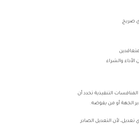
ي صريح
متعاقدين
الأداء والشراء
ه صلاحية الموافقة على تعديل العقد. المادة (25) من لائحة المنافسات التنفيذية تحدد أن
ر الجهة أو من يفوضه.
عديل، لأن التعديل الصادر