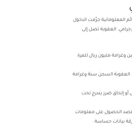
كتروني. المادة 4 من نظام مكافحة الجرائم المعلوماتية جرّمت الدخول
جرامي. العقوبة تصل إلى
نتين وغرامة مليون ريال للمرة
ص. العقوبة السجن سنة وغرامة
و إلحاق ضرر يندرج تحت
ح به بقصد الحصول على معلومات
رقة بيانات حساسة.