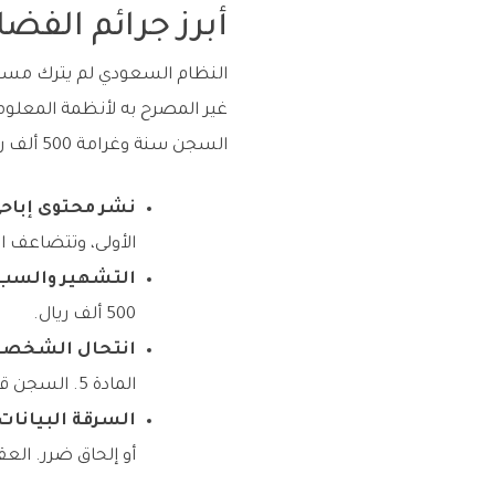
أبرز جرائم الفضا
غير المصرح به لأنظمة المعلوم
السجن سنة وغرامة 500 ألف ريال.
نشر محتوى إباحي
الأولى، وتتضاعف ال
التشهير والسب ا
500 ألف ريال.
انتحال الشخصية
المادة 5. السجن قد يصل إلى سنتين وغرامة مليون ريال.
السرقة البيانات
أو إلحاق ضرر. الع