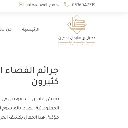
info@lawdhyan.sa
0536047719
الرئيسية
من نح
جرائم الفضاء ا
كثيرون
يعيش ملايين السعوديين في فضاء
مؤذية. هذا المقال يكشف الجرائم