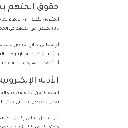
حقوق المتهم بجر
الكثيرون يظنون أن الاتهام بجريم
38) يضمن حق المتهم في الحصول على نسخة من الاتهام قبل المحاكمة. كما يحق له التمثيل القانوني الفوري.
أي محامي جنائي الرياض متخصص 
أن تُدحض بمهارة قانونية عالية.
الأدلة الإلكترون
المادة 10 من نظام مكافح
تقابل بالطعن. محامي جنائي ال
على سبيل المثال: إذا تم الضغ
مختصة بطريقة تنتهك الخصوصي