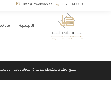
info@lawdhyan.sa
0536047719
الرئيسية
من نح
جميع الحقوق محفوظة لموقع © المحامي دحيان بن سليما